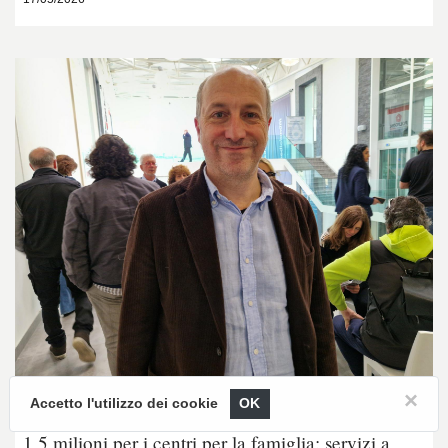
×
Accetto l'utilizzo dei cookie
OK
SOCIALE
1,5 milioni per i centri per la famiglia: servizi a