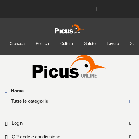
Cronaca
Politica
Cultura
Salute
Lavoro
Soci
Home
Tutte le categorie
Login
QR code e condivisione