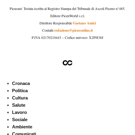
Picusnet. Testata iscritta al Registro Stampa del Tribunale di Ascoli Piceno n°485.
Editore PicenWorld s.r.l.
Gaetano Amici
Direttore Responsabile
redazione@picusonline.it
Contatti
P.IVA 02170210443 – Codice univoco: X2PH38J
Cronaca
Politica
Cultura
Salute
Lavoro
Sociale
Ambiente
Comunicati