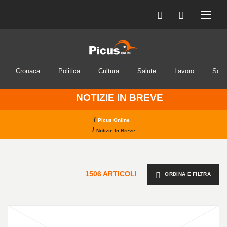
Cronaca
Politica
Cultura
Salute
Lavoro
Soci
NOTIZIE IN BREVE
/
Picus Online
/
Notizie In Breve
1506 ARTICOLI
ORDINA E FILTRA