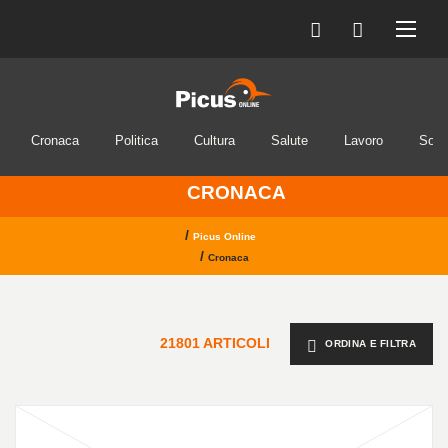
Cronaca
Politica
Cultura
Salute
Lavoro
Soci
CRONACA
/
Picus Online
/
Cronaca
21801 ARTICOLI
ORDINA E FILTRA