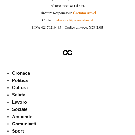
Editore PicenWorld s.r.l.
Gaetano Amici
Direttore Responsabile
redazione@picusonline.it
Contatti
P.IVA 02170210443 – Codice univoco: X2PH38J
Cronaca
Politica
Cultura
Salute
Lavoro
Sociale
Ambiente
Comunicati
Sport