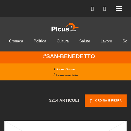
Cronaca
Politica
Cultura
Salute
Lavoro
Soci
#SAN-BENEDETTO
/
Picus Online
/
#san-benedetto
3214 ARTICOLI
ORDINA E FILTRA