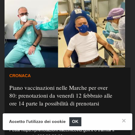
CRONACA
Piano vaccinazioni nelle Marche per over
80: prenotazioni da venerdì 12 febbraio alle
ore 14 parte la possibilità di prenotarsi
Gli over 80 si potranno prenotare le vaccinazioni anti-
×
Accetto l'utilizzo dei cookie
OK
Covid-19 attraverso il sistema delle
Poste https://prenotazioni.vaccinicovid.gov.it o tramite il