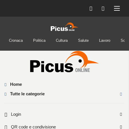
Cronaca
Politica
Cultura
Salute
Lavoro
Soci
Home
Tutte le categorie
Login
QR code e condivisione