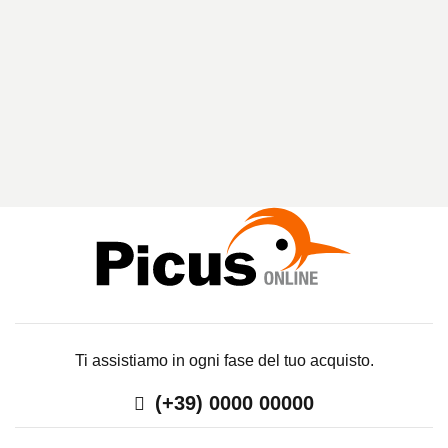
A
R
I
C
E
R
C
A
Ti assistiamo in ogni fase del tuo acquisto.
(+39) 0000 00000