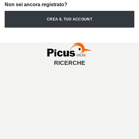
Non sei ancora registrato?
CREA IL TUO ACCOUNT
RICERCHE
A
V
V
I
A
L