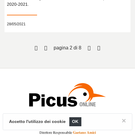
2020-2021.
28/05/2021
pagina 2 di 8
Picusnet. Testata iscritta al Registro Stampa del Tribunale di Ascoli Piceno n°485.
×
Accetto l'utilizzo dei cookie
OK
Editore PicenWorld s.r.l.
Gaetano Amici
Direttore Responsabile