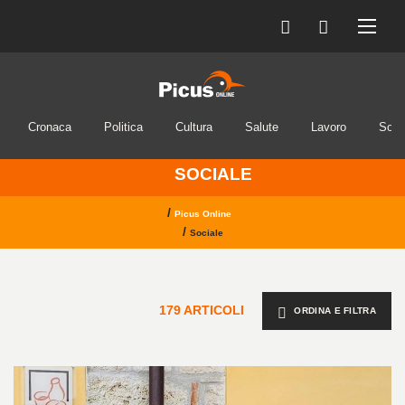
Cronaca
Politica
Cultura
Salute
Lavoro
Soci
SOCIALE
/
Picus Online
/
Sociale
179 ARTICOLI
ORDINA E FILTRA