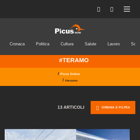
Cronaca
Politica
Cultura
Salute
Lavoro
Soci
#TERAMO
/
Picus Online
/
#teramo
13 ARTICOLI
ORDINA E FILTRA