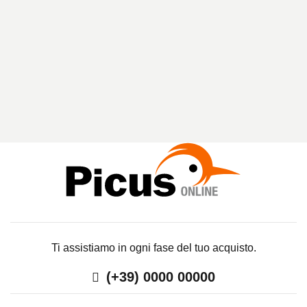
A
R
I
C
E
R
C
A
Ti assistiamo in ogni fase del tuo acquisto.
(+39) 0000 00000