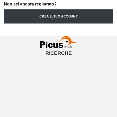
Non sei ancora registrato?
CREA IL TUO ACCOUNT
RICERCHE
A
V
V
I
A
L