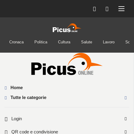
Cronaca
Politica
Cultura
Salute
Lavoro
Soci
Home
Tutte le categorie
Login
QR code e condivisione