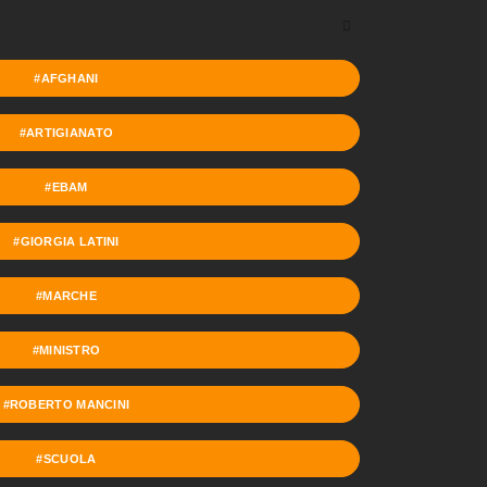
#AFGHANI
#ARTIGIANATO
#EBAM
#GIORGIA LATINI
#MARCHE
#MINISTRO
#ROBERTO MANCINI
#SCUOLA