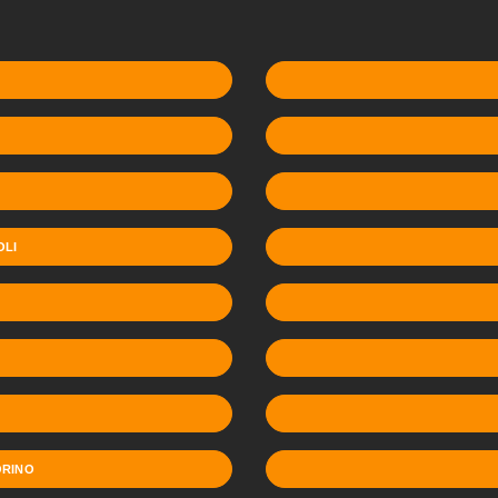
OLI
ORINO