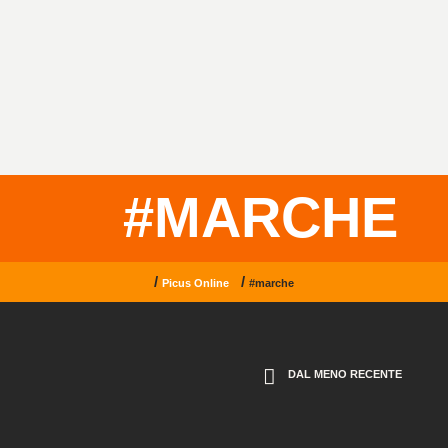
#MARCHE
/
/
Picus Online
#marche
DAL MENO RECENTE