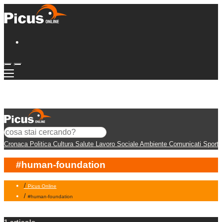
Cronaca
Politica
Cultura
Salute
Lavoro
Sociale
Ambiente
Comunicati
Sport
#human-foundation
/
Picus Online
/
#human-foundation