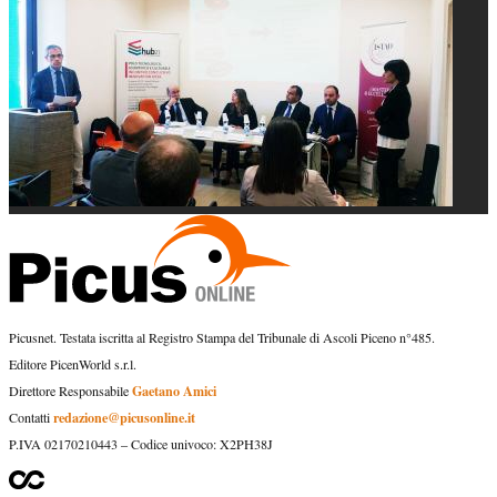
Picusnet. Testata iscritta al Registro Stampa del Tribunale di Ascoli Piceno n°485.
Editore PicenWorld s.r.l.
Gaetano Amici
Direttore Responsabile
redazione@picusonline.it
Contatti
P.IVA 02170210443 – Codice univoco: X2PH38J