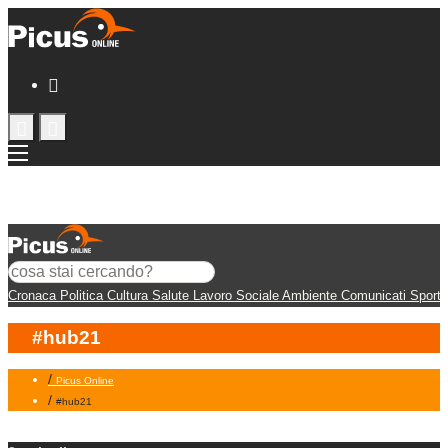
Cronaca
Politica
Cultura
Salute
Lavoro
Sociale
Ambiente
Comunicati
Sport
#hub21
/
Picus Online
/
#hub21