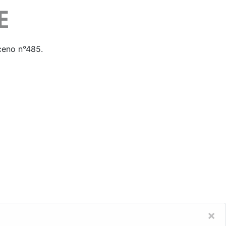
iceno n°485.
×