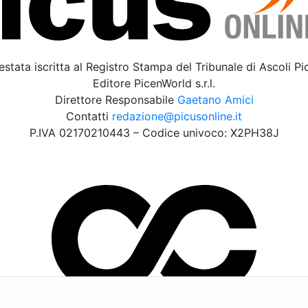
estata iscritta al Registro Stampa del Tribunale di Ascoli P
Editore PicenWorld s.r.l.
Direttore Responsabile
Gaetano Amici
Contatti
redazione@picusonline.it
P.IVA 02170210443 – Codice univoco: X2PH38J