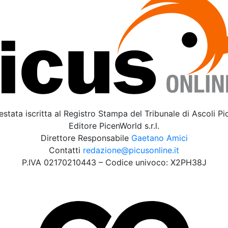
estata iscritta al Registro Stampa del Tribunale di Ascoli P
Editore PicenWorld s.r.l.
Direttore Responsabile
Gaetano Amici
Contatti
redazione@picusonline.it
P.IVA 02170210443 – Codice univoco: X2PH38J