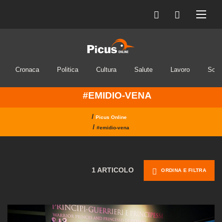
Cronaca
Politica
Cultura
Salute
Lavoro
Soci
#EMIDIO-VENA
/
Picus Online
/
#emidio-vena
1 ARTICOLO
ORDINA E FILTRA