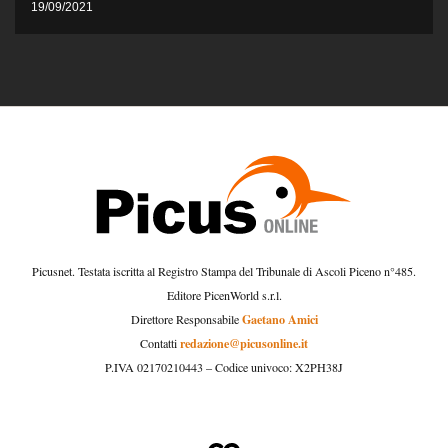
19/09/2021
Picusnet. Testata iscritta al Registro Stampa del Tribunale di Ascoli Piceno n°485.
Editore PicenWorld s.r.l.
Gaetano Amici
Direttore Responsabile
redazione@picusonline.it
Contatti
P.IVA 02170210443 – Codice univoco: X2PH38J