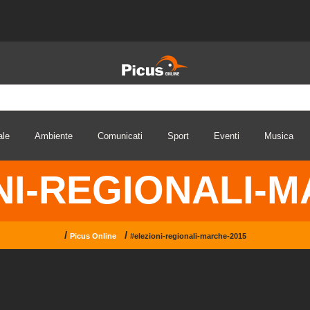
ale
Ambiente
Comunicati
Sport
Eventi
Musica
NI-REGIONALI-M
/
/
Picus Online
#elezioni-regionali-marche-2015