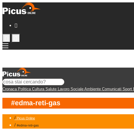
Cronaca
Politica
Cultura
Salute
Lavoro
Sociale
Ambiente
Comunicati
Sport
#edma-reti-gas
/
Picus Online
/
#edma-reti-gas