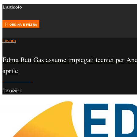
1 articolo
ORDINA E FILTRA
Lavoro
Edma Reti Gas assume impiegati tecnici per Anco
aprile
30/03/2022