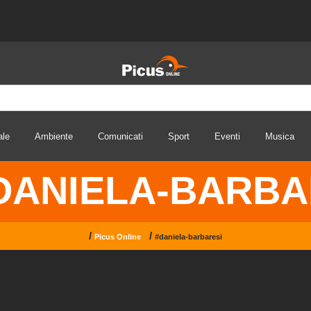
ale
Ambiente
Comunicati
Sport
Eventi
Musica
DANIELA-BARBA
/
/
Picus Online
#daniela-barbaresi