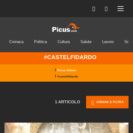
Cronaca
Politica
Cultura
Salute
Lavoro
Soci
#CASTELFIDARDO
/
Picus Online
/
#castelfidardo
1 ARTICOLO
ORDINA E FILTRA