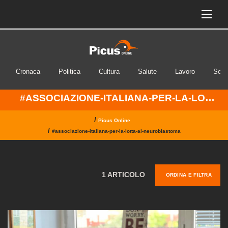
Cronaca
Politica
Cultura
Salute
Lavoro
Soci
#ASSOCIAZIONE-ITALIANA-PER-LA-LOTTA-AL-NEUROBLASTOMA
/
Picus Online
/
#associazione-italiana-per-la-lotta-al-neuroblastoma
1 ARTICOLO
ORDINA E FILTRA