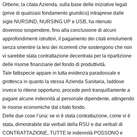
Orbene, la citata Azienda
,
sulla base delle iniziative legali
(prive di qualsi
asi fondamento
giuridico)
intraprese
dalle
sigle
NURSIND,
NURSING
UP
e
USB
,
ha
ritenuto
doveroso
sospendere
,
fino alla conclusione di alcuni
approfondimenti istruttori,
il pagamento dei citati
emolumenti
senza smentire
la tesi dei ricorrenti che
sostengono
che
non
vi sarebbe stata
contrattazione decentrata per la riparti
zione
delle risorse finanziarie del fondo di produttività.
Tale
fattispecie appare
in tutta evidenza paradossale e
grottesca
in quanto la stessa
Azienda Sanitaria, laddove
invece
lo ritiene
opportuno, procede
però
tranquillamente a
pagare
alcune indennità al personale dipendente
,
attingendo
le risorse economiche
dal citato fondo
.
Delle due cose l’una:
se vi è stata contrattazione, come vi è
stata, dimostrabile dai verbali
della RSU
e dai ver
bali di
CONTRATTAZIONE
, TUTTE le indennità POSSONO e