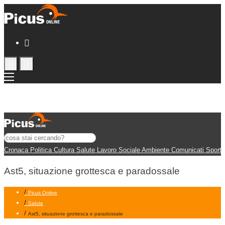
Cronaca
Politica
Cultura
Salute
Lavoro
Sociale
Ambiente
Comunicati
Sport
Ast5, situazione grottesca e paradossale
/
Picus Online
/
Salute
/
Ast5, situazione grottesca e paradossale