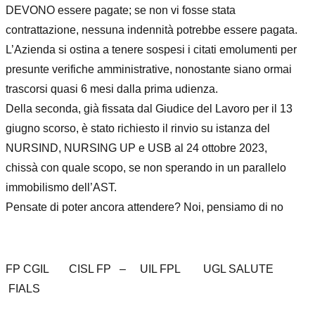
DEVONO
essere pagate; se non vi fosse stata
contrattazione, nessuna indennità
potrebbe
essere
pagata
.
L’Azienda
si ostina a
tenere sospesi
i citati emolumenti
per
presunte
verifiche
amministrative
,
nonostante siano ormai
trascorsi quasi 6 mesi dall
a prima
udienza
.
Della seconda,
già fissata
dal Giudice del Lavoro
per il 13
giugno
scorso
,
è stato
richiesto il rinvio
su istanza del
NURSIND, NURSING UP e USB
al 24 ottobre 2023
,
chissà
con quale scopo, s
e non sperando in un parallelo
immobilismo dell’
AST.
Pensate
di poter ancora
attendere?
Noi, pensiamo di
no
FP CGIL CISL FP – UIL FPL UGL SALUTE
FIALS