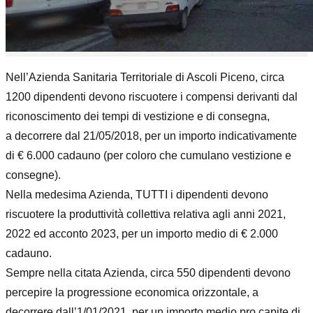
Nell’Azienda
Sanitaria
Territoriale
di
Ascoli
Piceno
,
circa
1200
dipendenti
devono
riscuotere
i compensi derivanti dal
riconoscimento dei tempi di vestizione e di consegna,
a
decorrere dal 21/05/2018
,
per un importo indicativamente
di
€ 6.000
cadauno
(per
coloro che
cumulano
vestizione e
consegne)
.
Nella medesima Azienda
,
TUTTI
i dipendenti
devono
riscuotere la produttività collettiva
relativa agli anni
2021,
2022 ed acconto 2023, per un
importo medio
di
€ 2.000
cadauno
.
Semp
re nella
citata Azienda
,
circa 550
dipendenti
devono
percepire la progressione
economica orizzontale
,
a
decorrere dall’1/01/2021
,
per un importo medio pro capite di