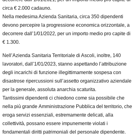
circa
€ 2.000
cadauno
.
Nella
medesima
Azienda
Sanitaria
,
circa
350
dipendenti
devono
percep
ire
la
progressione economica orizzontale
,
a
decorrere
d
all’1/01/2022
,
per un importo medio pro
capite di
€ 1.300
.
N
ell’Azienda Sanitaria Territoriale di Ascoli,
inoltre,
140
lavoratori
, dall’1/01/2023,
stanno
aspettando
l’attribuzione
degli incarichi d
i funzione illegittimamente sospesa con
disastrose
ripercussioni sull’assetto organizzativo aziendale
per la generale, assoluta anarchia
scaturita
.
Tantissimi
dipendenti
ci
chiedono
come
sia
possibile
che
nella
più
grande
Amministrazione
P
ubblica
del terr
itorio
,
che
eroga servizi
essenziali
, estremamente delicati,
alla
collettività,
possano essere
impunemente violati
i
fondamentali diritti patrimoniali del
personale dipendente
.