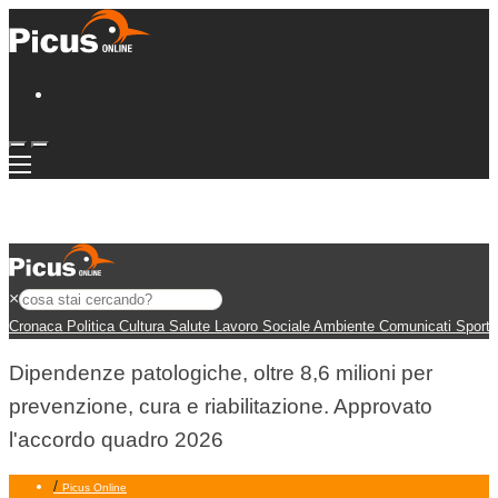
×
Cronaca
Politica
Cultura
Salute
Lavoro
Sociale
Ambiente
Comunicati
Sport
Dipendenze patologiche, oltre 8,6 milioni per
prevenzione, cura e riabilitazione. Approvato
l'accordo quadro 2026
/
Picus Online