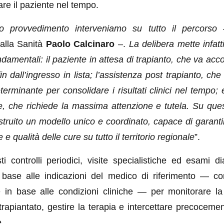
e il paziente nel tempo.
 provvedimento interveniamo su tutto il percorso
–
 alla Sanità
Paolo Calcinaro
–.
La delibera mette infatt
ndamentali: il paziente in attesa di trapianto, che va a
in dall’ingresso in lista; l’assistenza post trapianto, ch
erminante per consolidare i risultati clinici nel tempo; 
e, che richiede la massima attenzione e tutela. Su quest
truito un modello unico e coordinato, capace di garantir
 e qualità delle cure su tutto il territorio regionale
”.
i controlli periodici, visite specialistiche ed esami d
 base alle indicazioni del medico di riferimento — c
te in base alle condizioni cliniche — per monitorare la 
trapiantato, gestire la terapia e intercettare precoceme
.