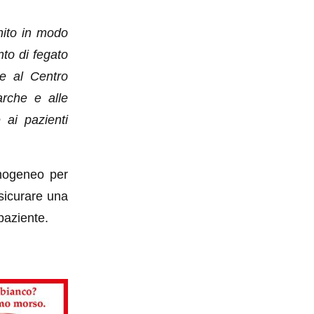
nito in modo
nto di fegato
me al Centro
arche e alle
e ai pazienti
omogeneo per
ssicurare una
 paziente.