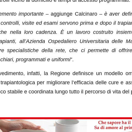
trolli vicino al domicilio e tempi di accesso programmati.
lemento importante
– aggiunge Calcinaro –
è aver defi
 controlli, visite ed esami servono prima e dopo il trapia
he nella loro cadenza. È un lavoro costruito insie
rapianti, all’Azienda Ospedaliero Universitaria delle M
ure specialistiche della rete, che ci permette di offrir
 chiari, programmati e uniformi
”.
vedimento, infatti, la Regione definisce un modello 
e trapiantologica per migliorare l’efficacia delle cure e a
ico stabile e coordinata lungo tutto il percorso di vita del