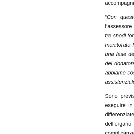
accompagnar
“
Con questo
l’assessore
tre snodi fo
monitorato f
una fase det
del donator
abbiamo cos
assistenziale
Sono previst
eseguire in
differenzia
dell’organo 
complicanze