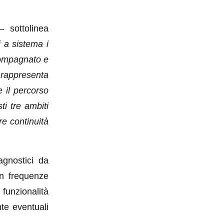
 sottolinea
i a sistema i
ccompagnato e
e rappresenta
e il percorso
i tre ambiti
e continuità
iagnostici da
on frequenze
funzionalità
nte eventuali