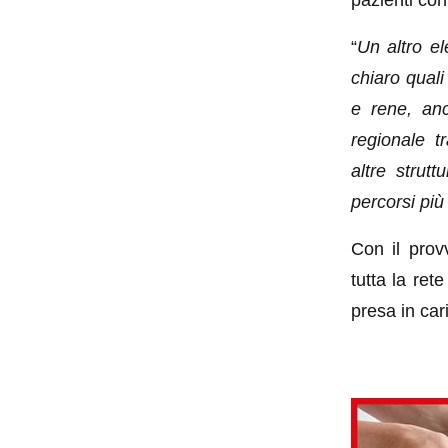
pazienti con
“
Un altro e
chiaro quali
e rene, anc
regionale t
altre strutt
percorsi più
Con il prov
tutta la ret
presa in car