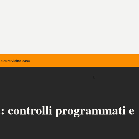
 e cure vicino casa
a: controlli programmati e