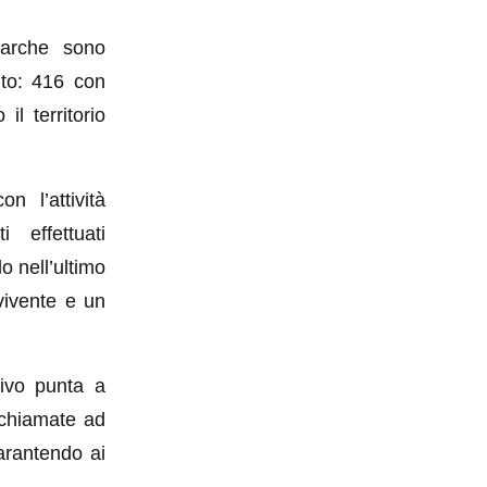
Marche sono
nto: 416 con
il territorio
 l’attività
 effettuati
o nell’ultimo
vivente e un
tivo punta a
o chiamate ad
garantendo ai