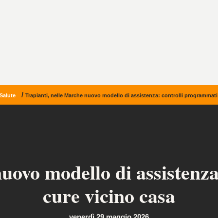
/
Salute
Trapianti, nelle Marche nuovo modello di assistenza: controlli programmati
uovo modello di assistenz
cure vicino casa
venerdì 29 maggio 2026