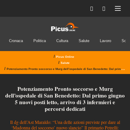
Cronaca
Politica
Cultura
Salute
Lavoro
Soci
/
Picus Online
/
Salute
/
Potenziamento Pronto soccorso e Murg dell’ospedale di San Benedetto: Dal primo giugno 5 nuovi posti letto, arrivo di 3 infermieri e percorsi dedicati
Potenziamento Pronto soccorso e Murg
dell’ospedale di San Benedetto: Dal primo giugno
5 nuovi posti letto, arrivo di 3 infermieri e
percorsi dedicati
Il dg dell’Ast Maraldo: “Una delle azioni previste per dare al
‘Madonna del soccorso’ nuovo slancio” Il primario Petrelli: