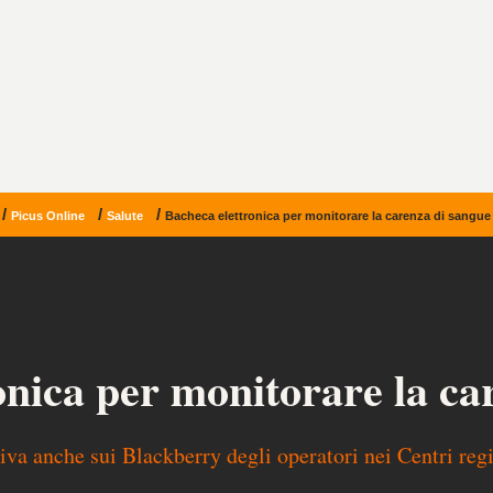
/
/
/
Picus Online
Salute
Bacheca elettronica per monitorare la carenza di sangue
onica per monitorare la ca
tiva anche sui Blackberry degli operatori nei Centri reg