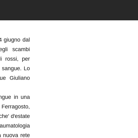
24 giugno dal
egli scambi
i rossi, per
di sangue. Lo
ue Giuliano
angue in una
 Ferragosto,
che' d'estate
traumatologia
a nuova rete