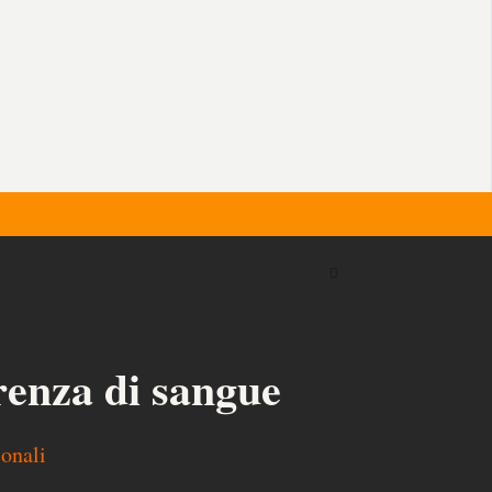
renza di sangue
ionali