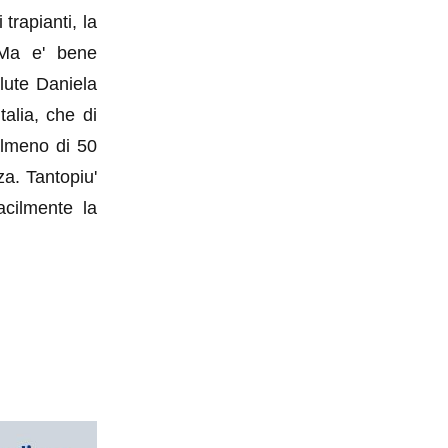
trapianti, la
 Ma e' bene
alute Daniela
talia, che di
almeno di 50
za. Tantopiu'
acilmente la