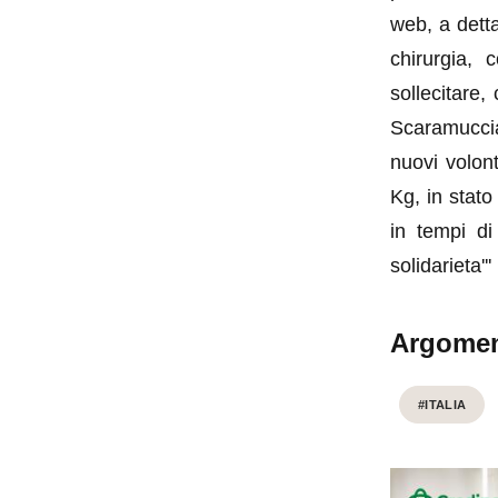
web, a detta
chirurgia,
sollecitare,
Scaramuccia,
nuovi volon
Kg, in stato
in tempi di
solidarieta'''
Argomen
#ITALIA