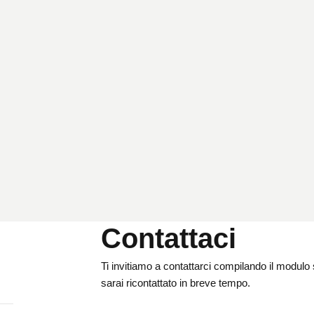
V
V
I
A
L
A
R
I
C
E
R
C
A
Contattaci
Ti invitiamo a contattarci compilando il modulo s
sarai ricontattato in breve tempo.