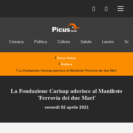
Cronaca
Politica
Cultura
Salute
Lavoro
Soci
/
Picus Online
/
Politica
/
La Fondazione Carisap aderisce al Manifesto 'Ferrovia dei due Mari'
La Fondazione Carisap aderisce al Manifesto
'Ferrovia dei due Mari'
venerdì 02 aprile 2021