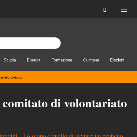
Scuola
Energia
Formazione
Quintana
Elezioni
ariato civicico
 comitato di volontariato
ittadini. Lo scopo è quello di avviare un proficuo