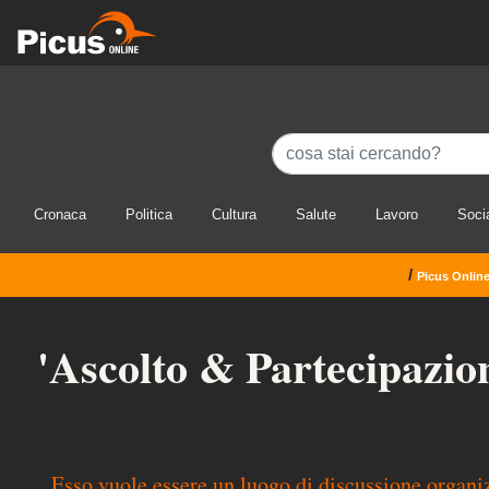
Cronaca
Politica
Cultura
Salute
Lavoro
Soci
/
Picus Onlin
'Ascolto & Partecipazion
Esso vuole essere un luogo di discussione organiz