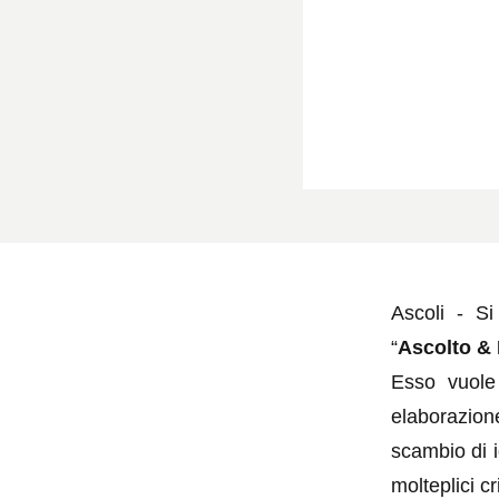
Ascoli - Si
“
Ascolto & 
Esso vuole
elaborazione
scambio di i
molteplici c