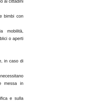
o ai cittadini
 e bimbi con
a mobilità,
blici o aperti
e, in caso di
 necessitano
i e messa in
fica e sulla