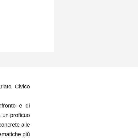
riato Civico
fronto e di
e un proficuo
concrete alle
lematiche più