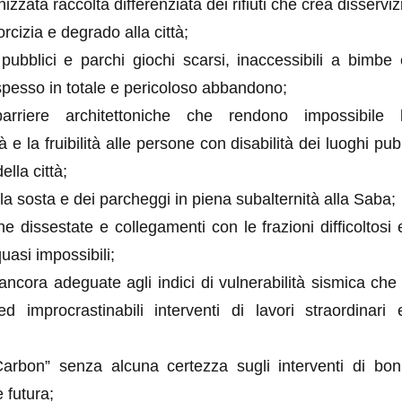
zzata raccolta differenziata dei rifiuti che crea disservizi
orcizia e degrado alla città;
 pubblici e parchi giochi scarsi, inaccessibili a bimbe
 spesso in totale e pericoloso abbandono;
arriere architettoniche che rendono impossibile l
tà e la fruibilità alle persone con disabilità dei luoghi pub
ella città;
la sosta e dei parcheggi in piena subalternità alla Saba;
e dissestate e collegamenti con le frazioni difficoltosi 
asi impossibili;
ancora adeguate agli indici di vulnerabilità sismica che
ed improcrastinabili interventi di lavori straordinar
Carbon” senza alcuna certezza sugli interventi di boni
 futura;