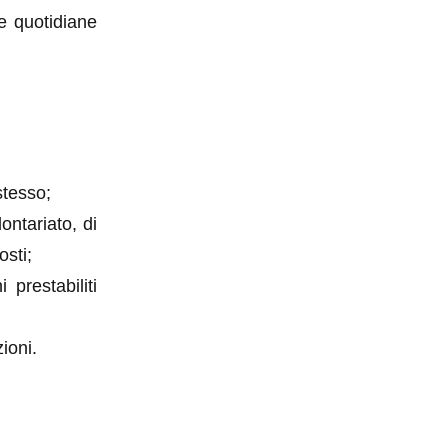
se quotidiane
stesso;
ontariato, di
osti;
 prestabiliti
zioni.