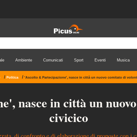
ale
Ambiente
Comunicati
Sport
Eventi
Musica
/
/
e
Politica
'Ascolto & Partecipazione', nasce in città un nuovo comitato di volont
e', nasce in città un nuovo
civicico
zata, di confronto e di elaborazione di proposte con i c