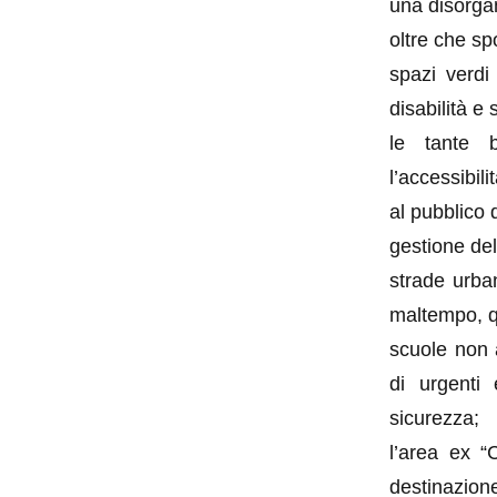
una disorgani
oltre che sp
spazi verdi
disabilità e
le tante b
l’accessibili
al pubblico d
gestione del
strade urban
maltempo, qu
scuole non 
di urgenti 
sicurezza;
l’area ex “
destinazione