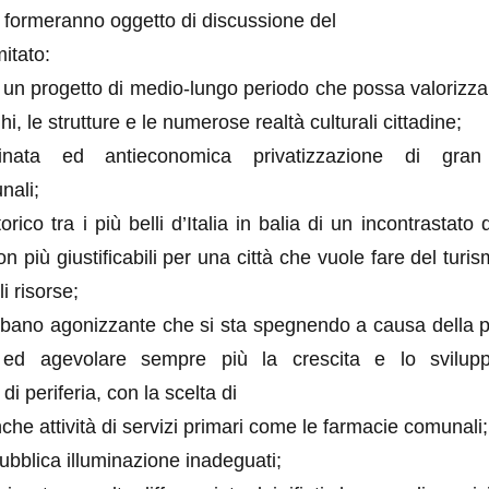
e formeranno oggetto di discussione del
itato:
i un progetto di medio-lungo periodo che possa valorizza
ghi, le strutture e le numerose realtà culturali cittadine;
iminata ed antieconomica privatizzazione di gra
nali;
orico tra i più belli d’Italia in balia di un incontrastato
on più giustificabili per una città che vuole fare del turi
i risorse;
rbano agonizzante che si sta spegnendo a causa della p
re ed agevolare sempre più la crescita e lo svilupp
di periferia, con la scelta di
anche attività di servizi primari come le farmacie comunali;
pubblica illuminazione inadeguati;