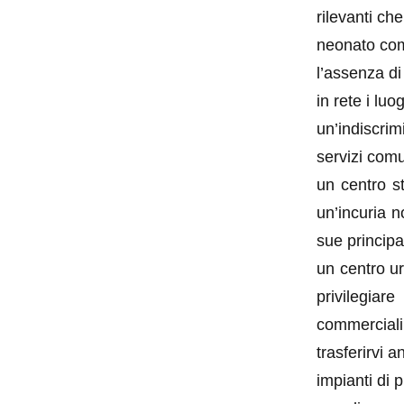
rilevanti ch
neonato com
l’assenza d
in rete i luo
un’indiscr
servizi comu
un centro st
un’incuria n
sue principal
un centro u
privilegia
commerciali 
trasferirvi 
impianti di 