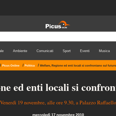
ale
Ambiente
Comunicati
Sport
Eventi
Musica
/
/
/
Picus Online
Politica
Welfare, Regione ed enti locali si confrontano sul futur
e ed enti locali si confro
Venerdì 19 novembre, alle ore 9.30, a Palazzo Raffaell
mercoledì 17 novembre 2010