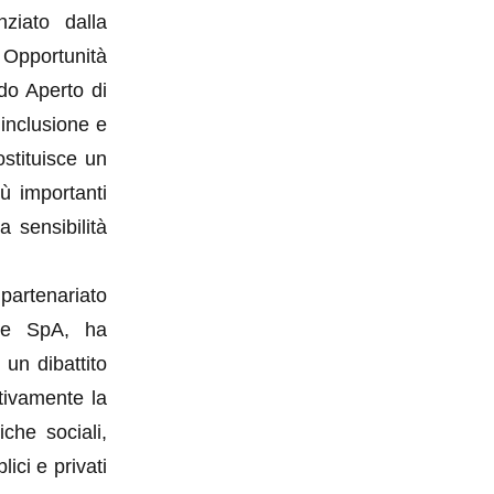
nziato dalla
Opportunità
do Aperto di
 inclusione e
ostituisce un
ù importanti
a sensibilità
partenariato
che SpA, ha
 un dibattito
ttivamente la
iche sociali,
lici e privati