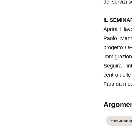
dei servizi 
IL SEMINA
Aprirà i lav
Paolo Mannu
progetto OPE
immigrazione
Seguirà l’i
centro delle 
Farà da mode
Argomen
#REGIONE 