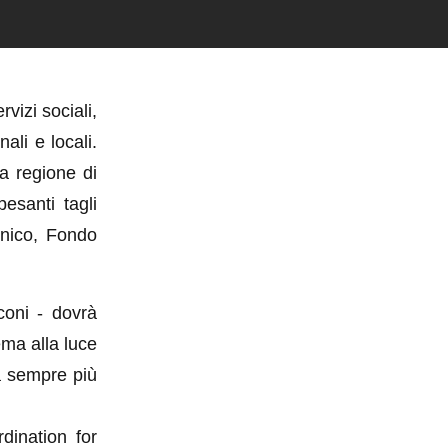
vizi sociali,
ali e locali.
ra regione di
esanti tagli
Unico, Fondo
rconi - dovrà
tema alla luce
à sempre più
ination for