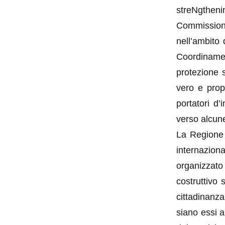
streNgtheni
Commission
nell’ambito
Coordinament
protezione s
vero e prop
portatori d’
verso alcune
La Regione 
internazio
organizzato 
costruttivo 
cittadinanza
siano essi au