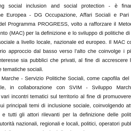
ng social inclusion and social protection - è fina
e Europea - DG Occupazione, Affari Sociali e Pari 
 del Programma PROGRESS, volto a rafforzare il Meto
o (MAC) per la definizione e lo sviluppo di politiche di
ociale a livello locale, nazionale ed europeo. Il MAC c
rio approccio dal basso verso l’alto che coinvolge i pi
interesse sia pubblici che privati, al fine di accrescere l
 tematiche sociali.
Marche - Servizio Politiche Sociali, come capofila del 
nale, in collaborazione con SVIM - Sviluppo Mar
vari incontri tematici sul territorio al fine di promuovere
sui principali temi di inclusione sociale, coinvolgendo a
 e tutti gli attori rilevanti per la definizione delle polit
torità nazionali, regionali e locali, politici, operatori pubb