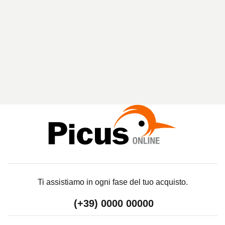
A
R
I
C
E
R
C
A
Ti assistiamo in ogni fase del tuo acquisto.
(+39) 0000 00000