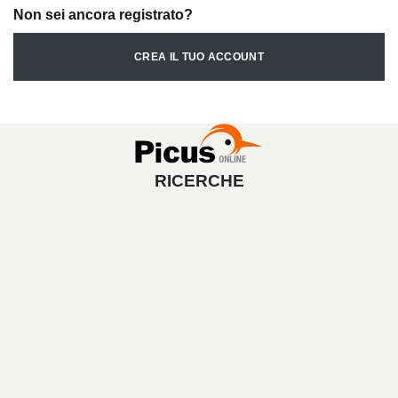
Non sei ancora registrato?
CREA IL TUO ACCOUNT
RICERCHE
A
V
V
I
A
L