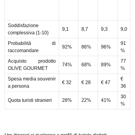
Me
Itiner
Itiner
Itiner
Indicatore
di
ario 1
ario 2
ario 3
a
Soddisfazione
9,1
8,7
9,3
9,0
complessiva (1-10)
Probabilità di
91
92%
86%
96%
raccomandare
%
Acquisto prodotto
77
74%
68%
89%
OLIVE GOURMET
%
Spesa media souvenir
€
€
32
€
28
€
47
a persona
36
30
Quota turisti stranieri
28%
22%
41%
%