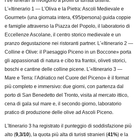
I tre itinerari si rivolgono a profili di turista distinti.
L'«Itinerario 1 — L'Oliva e la Pietra: Ascoli Medievale e
Gourmet» (una giornata intera, €95/persona) guida coppie
e famiglie attraverso la Piazza del Popolo, il laboratorio di
Eccellenze Ascolane, il centro storico medievale e un
pranzo degustazione nei ristoranti partner. L'«Itinerario 2 —
Colline e Olive: il Paesaggio Piceno in un Boccone» porta
gli appassionati di natura e cibo tra frantoi, oliveti storici,
boschi e cantine delle colline picene. L'«Itinerario 3 —
Mare e Terra: l'Adriatico nel Cuore del Piceno» è il format
più completo e immersivo: due giorni, con partenza dal
porto di San Benedetto del Tronto, visita al mercato ittico,
cena di gala sul mare e, il secondo giorno, laboratorio
pratico di produzione delle olive ad Ascoli Piceno.
L'Itinerario 3 ha registrato il punteggio di soddisfazione più
alto (
9,3/10
), la quota più alta di turisti stranieri (
41%
) e la