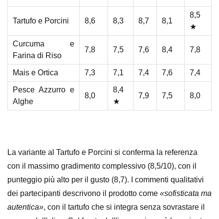
8,5
Tartufo e Porcini
8,6
8,3
8,7
8,1
★
Curcuma e
7,8
7,5
7,6
8,4
7,8
Farina di Riso
Mais e Ortica
7,3
7,1
7,4
7,6
7,4
Pesce Azzurro e
8,4
8,0
7,9
7,5
8,0
Alghe
★
La variante al Tartufo e Porcini si conferma la referenza
con il massimo gradimento complessivo (8,5/10), con il
punteggio più alto per il gusto (8,7). I commenti qualitativi
dei partecipanti descrivono il prodotto come
«sofisticata ma
autentica»
, con il tartufo che si integra senza sovrastare il