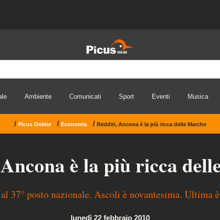
ale
Ambiente
Comunicati
Sport
Eventi
Musica
/
/
/
Picus Online
Economia
Redditi, Ancona è la più ricca delle Marche
 Ancona è la più ricca del
 al 37° posto nazionale. Ascoli è novantesima. Ultima 
lunedì 22 febbraio 2010