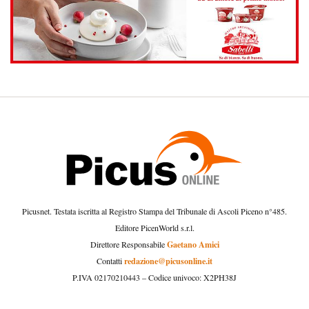
Picusnet. Testata iscritta al Registro Stampa del Tribunale di Ascoli Piceno n°485.
Editore PicenWorld s.r.l.
Gaetano Amici
Direttore Responsabile
redazione@picusonline.it
Contatti
P.IVA 02170210443 – Codice univoco: X2PH38J