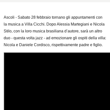
Ascoli - Sabato 28 febbraio tornano gli appuntamenti con
la musica a Villa Cicchi. Dopo Alessia Martegiani e Nicola
Stilo, con la loro musica brasiliana d’autore, sarà un altro
duo - questa volta jazz - ad emozionare gli ospiti della villa:
Nicola e Daniele Cordisco, rispettivamente padre e figlio.