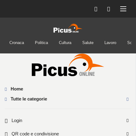
Cronaca
Politica
Cultura
Salute
Lavoro
Soci
Home
Tutte le categorie
Login
QR code e condivisione