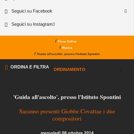
Seguici su Facebook
Seguici su Instagram
/
Picus Online
/
Musica
/
'Guida all'ascolto', presso l'Istituto Spontini
ORDINA E FILTRA
ORDINAMENTO
'Guida all'ascolto', presso l'Istituto Spontini
Saranno presenti Giobbe Covattae i due
compositori
mercoledì 08 ottobre 2014