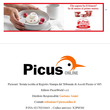
Picusnet. Testata iscritta al Registro Stampa del Tribunale di Ascoli Piceno n°485.
Editore PicenWorld s.r.l.
Gaetano Amici
Direttore Responsabile
redazione@picusonline.it
Contatti
P.IVA 02170210443 – Codice univoco: X2PH38J