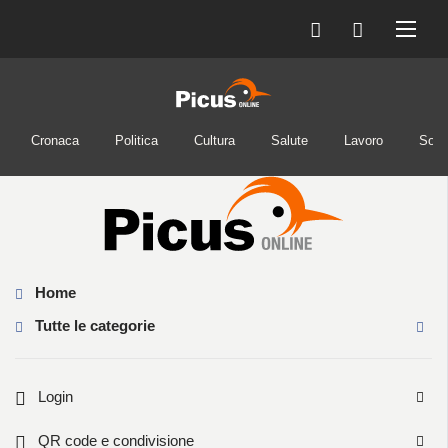
Cronaca
Politica
Cultura
Salute
Lavoro
Soci
Home
Tutte le categorie
Login
QR code e condivisione