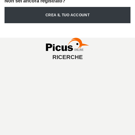
Non sei ancora registrato?
CREA IL TUO ACCOUNT
RICERCHE
A
V
V
I
A
L
A