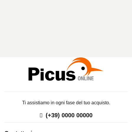
R
I
C
E
R
C
A
Ti assistiamo in ogni fase del tuo acquisto.
(+39) 0000 00000