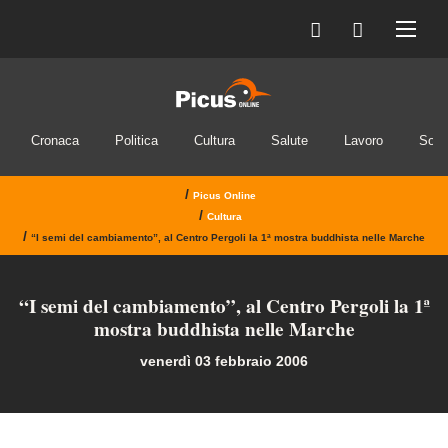
Cronaca
Politica
Cultura
Salute
Lavoro
Soci
/
Picus Online
/
Cultura
/
“I semi del cambiamento”, al Centro Pergoli la 1ª mostra buddhista nelle Marche
“I semi del cambiamento”, al Centro Pergoli la 1ª
mostra buddhista nelle Marche
venerdì 03 febbraio 2006