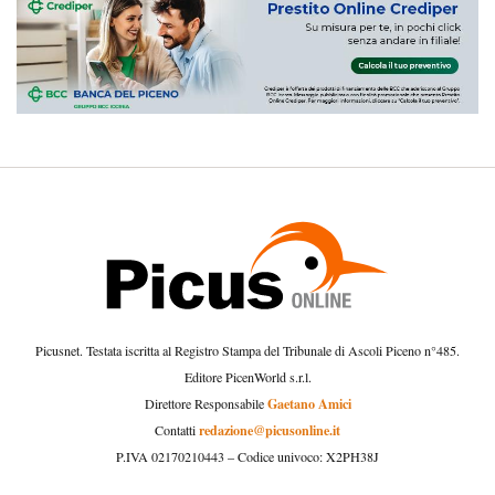
Picusnet. Testata iscritta al Registro Stampa del Tribunale di Ascoli Piceno n°485.
Editore PicenWorld s.r.l.
Gaetano Amici
Direttore Responsabile
redazione@picusonline.it
Contatti
P.IVA 02170210443 – Codice univoco: X2PH38J