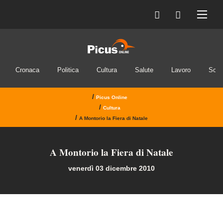
Cronaca
Politica
Cultura
Salute
Lavoro
Soci
/
Picus Online
/
Cultura
/
A Montorio la Fiera di Natale
A Montorio la Fiera di Natale
venerdì 03 dicembre 2010