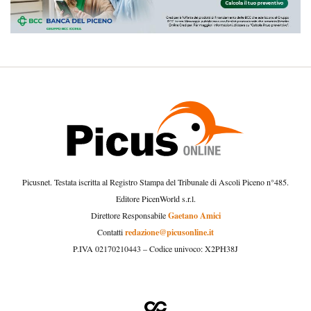
Picusnet. Testata iscritta al Registro Stampa del Tribunale di Ascoli Piceno n°485.
Editore PicenWorld s.r.l.
Gaetano Amici
Direttore Responsabile
redazione@picusonline.it
Contatti
P.IVA 02170210443 – Codice univoco: X2PH38J