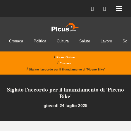
Cronaca
Politica
Cultura
Salute
Lavoro
Soci
/
Picus Online
/
Cronaca
/
Siglato l'accordo per il finanziamento di 'Piceno Bike'
Siglato l'accordo per il finanziamento di 'Piceno
Bike'
giovedì 24 luglio 2025