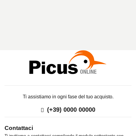
I
C
E
R
C
A
Ti assistiamo in ogni fase del tuo acquisto.
(+39) 0000 00000
Contattaci
Ti invitiamo a contattarci compilando il modulo sottostante con