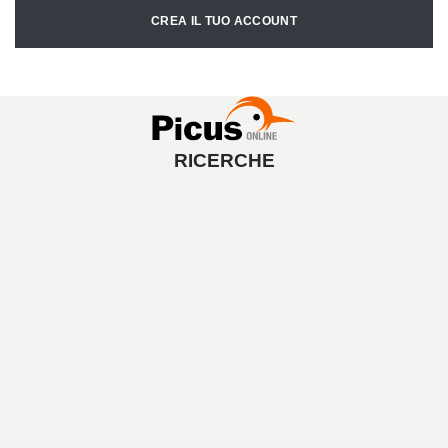
CREA IL TUO ACCOUNT
RICERCHE
A
V
V
I
A
L
A
R