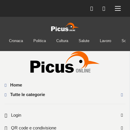
Cronaca
Politica
Cultura
Salute
Lavoro
Soci
Home
Tutte le categorie
Login
QR code e condivisione