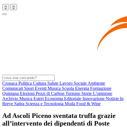
Cronaca
Politica
Cultura
Salute
Lavoro
Sociale
Ambiente
Comunicati
Sport
Eventi
Musica
Scuola
Energia
Formazione
Quintana
Elezioni
Pezzi di Carbon
Turismo
Storie
L'opinione
Archivio
Musica
Esteri
Economia
Editoriale
Innovazione
Notizie In
Breve
Satira
Scienza e Tecnologia
Moda
Food & Wine
Ad Ascoli Piceno sventata truffa grazie
all’intervento dei dipendenti di Poste