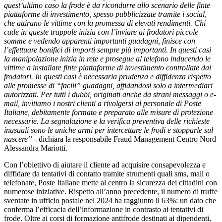
quest’ultimo caso la frode è da ricondurre allo scenario delle finte
piattaforme di investimento, spesso pubblicizzate tramite i social,
che attirano le vittime con la promessa di elevati rendimenti. Chi
cade in queste trappole inizia con l’inviare ai frodatori piccole
somme e vedendo apparenti importanti guadagni, finisce con
l’effettuare bonifici di importi sempre più importanti. In questi casi
la manipolazione inizia in rete e prosegue al telefono inducendo le
vittime a installare finte piattaforme di investimento controllate dai
frodatori. In questi casi è necessaria prudenza e diffidenza rispetto
alle promesse di “facili” guadagni, affidandosi solo a intermediari
autorizzati. Per tutti i dubbi, originati anche da strani messaggi o e-
mail, invitiamo i nostri clienti a rivolgersi al personale di Poste
Italiane, debitamente formato e preparato alle misure di protezione
necessarie. La segnalazione e la verifica preventiva delle richieste
inusuali sono le uniche armi per intercettare le frodi e stopparle sul
nascere” -
dichiara la responsabile Fraud Management Centro Nord
Alessandra Mariotti.
Con l’obiettivo di aiutare il cliente ad acquisire consapevolezza e
diffidare da tentativi di contatto tramite strumenti quali sms, mail o
telefonate,
Poste Italiane mette al centro la sicurezza dei cittadini con
numerose iniziative. Rispetto all’anno precedente, il numero di truffe
sventate in ufficio postale nel 2024 ha raggiunto il 63%: un dato che
conferma l’efficacia dell’informazione in contrasto ai tentativi di
frode. Oltre ai corsi di formazione antifrode destinati ai dipendenti,