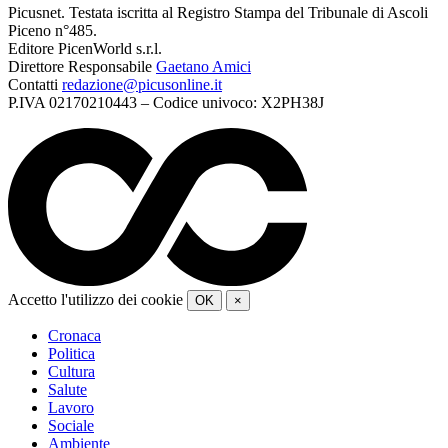
Picusnet. Testata iscritta al Registro Stampa del Tribunale di Ascoli
Piceno n°485.
Editore PicenWorld s.r.l.
Direttore Responsabile
Gaetano Amici
Contatti
redazione@picusonline.it
P.IVA 02170210443 – Codice univoco: X2PH38J
Accetto l'utilizzo dei cookie
OK
×
Cronaca
Politica
Cultura
Salute
Lavoro
Sociale
Ambiente