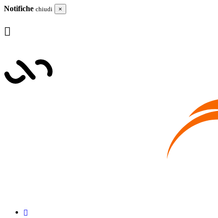
Notifiche
chiudi
×