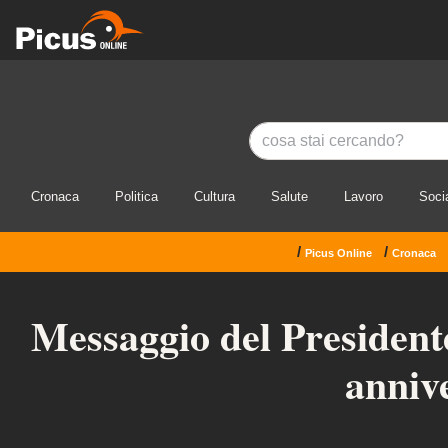
Cronaca
Politica
Cultura
Salute
Lavoro
Soci
/
/
Picus Online
Cronaca
Messaggio del Presidente
anniv