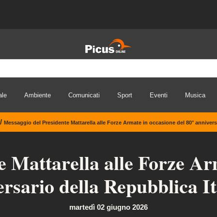
ale
Ambiente
Comunicati
Sport
Eventi
Musica
/
Messaggio del Presidente Mattarella alle Forze Armate in occasione del 80° anniversa
 Mattarella alle Forze Ar
ersario della Repubblica It
martedì 02 giugno 2026