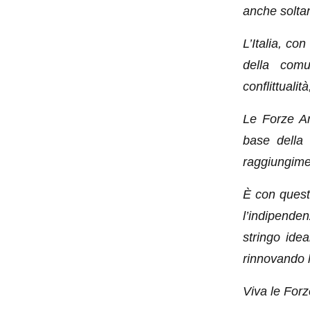
anche soltan
L’Italia, co
della comu
conflittualit
Le Forze Arm
base della 
raggiungimen
È con questi
l’indipenden
stringo idea
rinnovando l
Viva le Forz