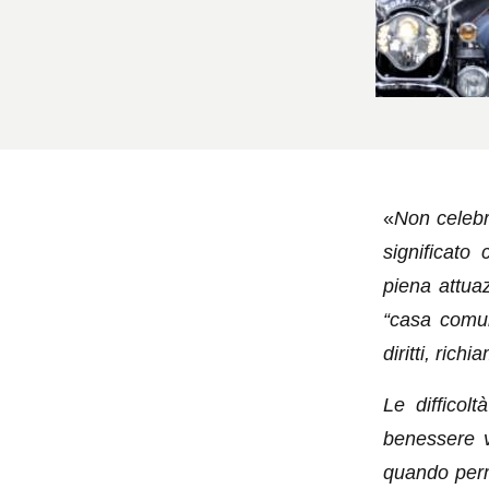
«
Non celebr
significato 
piena attuaz
“casa comun
diritti, rich
Le difficol
benessere v
quando perm