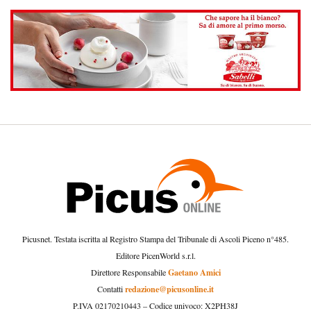
Picusnet. Testata iscritta al Registro Stampa del Tribunale di Ascoli Piceno n°485.
Editore PicenWorld s.r.l.
Gaetano Amici
Direttore Responsabile
redazione@picusonline.it
Contatti
P.IVA 02170210443 – Codice univoco: X2PH38J