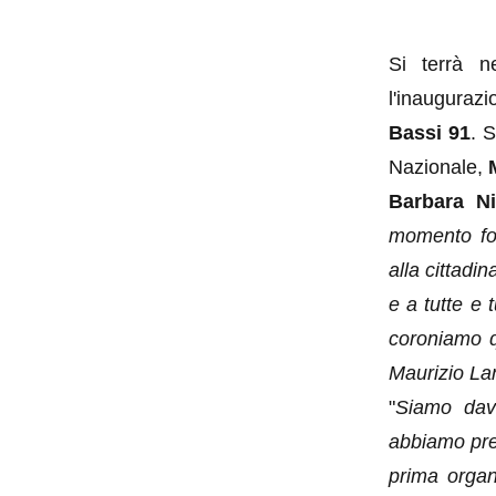
Si terrà n
l'inauguraz
Bassi 91
. S
Nazionale,
Barbara Ni
momento fon
alla cittadin
e a tutte e 
coroniamo q
Maurizio Lan
"
Siamo davv
abbiamo pres
prima organ