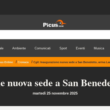
ale
Ambiente
Comunicati
Sport
Eventi
Musica
/
/
cus Online
Cronaca
Cgil: Inaugurazione nuova sede a San Benedetto, arriva La
e nuova sede a San Benede
martedì 25 novembre 2025