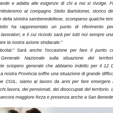
ande e adatta alle esigenze di chi a noi si rivolge. F
ntitoleremo al compagno Stelio Bartolomei, storico dir
 e della sinistra sambenedettese, scomparso qualche tem
tto ha rappresentato un punto di riferimento per
e lavoratori, e il cui ricordo sarà per tutti noi sempre u
re la nostra azione sindacale.
"
icolai:"
Sarà anche l'occasione per fare il punto co
 Generale Nazionale sulla situazione del territor
nte sciopero generale che abbiamo indetto per il 12 
. La nostra Provincia soffre una situazione di grande diffico
e CGIL, siamo al lavoro da anni per fare emergere 
chi lavora, dei pensionati, dei disoccupati del territorio. 
 ancora maggiore forza e presenza anche a San Benedet