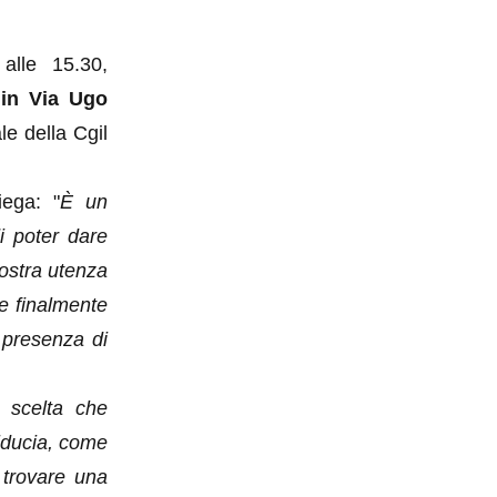
alle 15.30,
in Via Ugo
le della Cgil
iega: "
È un
i poter dare
 nostra utenza
 e finalmente
 presenza di
 scelta che
fiducia, come
 trovare una