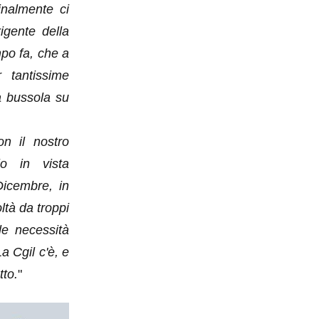
inalmente ci
igente della
po fa, che a
 tantissime
na bussola su
n il nostro
io in vista
Dicembre, in
ltà da troppi
le necessità
La Cgil c'è, e
to.
"