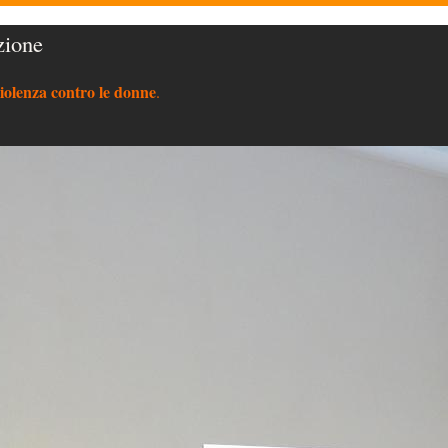
zione
violenza contro le donne
.