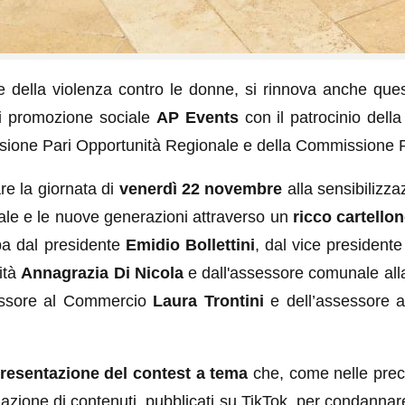
one della violenza contro le donne, si rinnova anche qu
 di promozione sociale
AP Events
con il patrocinio dell
ione Pari Opportunità Regionale e della Commissione Pa
re la giornata di
venerdì 22 novembre
alla sensibilizza
ale e le nuove generazioni attraverso un
ricco cartello
mpa dal presidente
Emidio Bollettini
, dal vice president
ità
Annagrazia Di Nicola
e dall'assessore comunale all
sessore al Commercio
Laura Trontini
e dell’assessore a
resentazione del contest a tema
che, come nelle preced
alizzazione di contenuti, pubblicati su TikTok, per condann