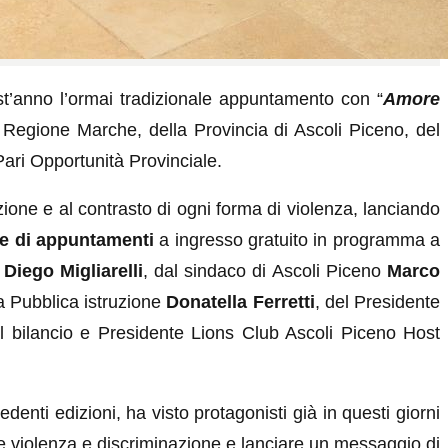
est’anno l’ormai tradizionale appuntamento con “
Amore
a Regione Marche, della Provincia di Ascoli Piceno, del
ri Opportunità Provinciale.
zione e al contrasto di ogni forma di violenza, lanciando
ne di appuntamenti
a ingresso gratuito in programma a
e
Diego Migliarelli
, dal sindaco di Ascoli Piceno
Marco
a Pubblica istruzione
Donatella Ferretti
, del Presidente
l bilancio e Presidente Lions Club Ascoli Piceno Host
enti edizioni, ha visto protagonisti già in questi giorni
are violenza e discriminazione e lanciare un messaggio di