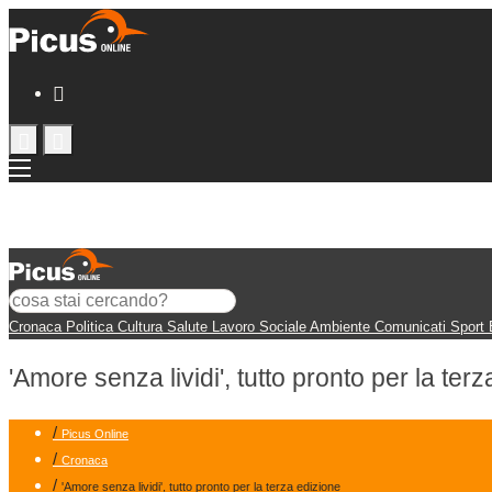
Cronaca
Politica
Cultura
Salute
Lavoro
Sociale
Ambiente
Comunicati
Sport
'Amore senza lividi', tutto pronto per la ter
/
Picus Online
/
Cronaca
/
'Amore senza lividi', tutto pronto per la terza edizione