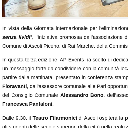
In vista della Giornata internazionale per l'eliminazi
senza lividi
”, l’iniziativa promossa dall’associazione
Comune di Ascoli Piceno, di Rai Marche, della Commiss
In questa terza edizione, AP Events ha scelto di dedica
un messaggio forte da condividere con la comunità loc
partire dalla mattinata, presentato in conferenza sta
Fioravanti
, dall'assessore comunale alle Pari opportun
del Consiglio Comunale
Alessandro Bono
, dell’as
Francesca Pantaloni
.
Dalle 9,30, il
Teatro Filarmonici
di Ascoli ospiterà la
p
gli studenti delle scuole superiori della città nella re