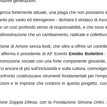
e nuove generazioni.
genza fortemente attuale, una piaga che non possiamo ign
uanto più vasto ed eterogeneo - dichiara il sindaco di Asc
o un così profondo senso di responsabilità, e che sono impe
dimostrazione che un cambiamento, radicale e collettivo
ione di Amore senza lividi, che oltre a offrire un contri
 - afferma il presidente di AP Events
Emidio Bollettini
- 
promozione sociale con una forte componente giovanile, s
ncora di più sull’inclusività e sulla cultura, coinvolgend
 confronto costituiscano strumenti fondamentali per l’em
tuzioni e le imprese che credono in questo progetto, così
one Doppia Difesa, con la Fondazione Simona Orlini, co