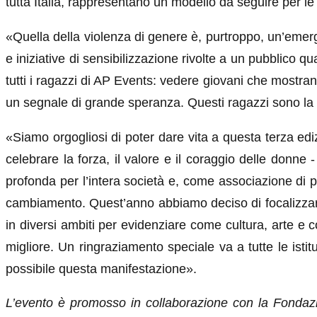
tutta Italia, rappresentano un modello da seguire per l
«Quella della violenza di genere è, purtroppo, un’emer
e iniziative di sensibilizzazione rivolte a un pubblico q
tutti i ragazzi di AP Events: vedere giovani che mostran
un segnale di grande speranza. Questi ragazzi sono la 
«Siamo orgogliosi di poter dare vita a questa terza ediz
celebrare la forza, il valore e il coraggio delle donne
profonda per l’intera società e, come associazione di 
cambiamento. Quest’anno abbiamo deciso di focalizzarci a
in diversi ambiti per evidenziare come cultura, arte e
migliore. Un ringraziamento speciale va a tutte le isti
possibile questa manifestazione».
L’evento è promosso in collaborazione con la Fondazi