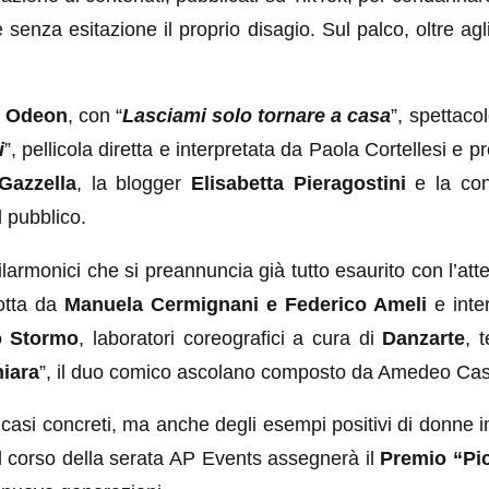
nza esitazione il proprio disagio. Sul palco, oltre agli 
 Odeon
, con “
Lasciami solo tornare a casa
”, spettaco
i
”, pellicola diretta e interpretata da Paola Cortellesi e
Gazzella
, la blogger
Elisabetta Pieragostini
e la co
l pubblico.
larmonici che si preannuncia già tutto esaurito con l’at
dotta da
Manuela Cermignani e Federico Ameli
e inte
o Stormo
, laboratori coreografici a cura di
Danzarte
, 
iara
”, il duo comico ascolano composto da Amedeo Caste
asi concreti, ma anche degli esempi positivi di donne in
 nel corso della serata AP Events assegnerà il
Premio “Pi