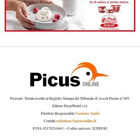
Picusnet. Testata iscritta al Registro Stampa del Tribunale di Ascoli Piceno n°485.
Editore PicenWorld s.r.l.
Gaetano Amici
Direttore Responsabile
redazione@picusonline.it
Contatti
P.IVA 02170210443 – Codice univoco: X2PH38J