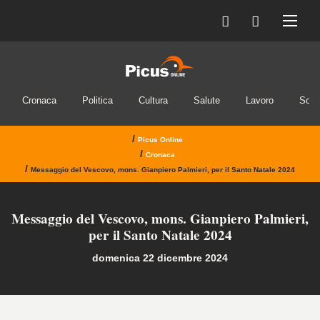
Cronaca
Politica
Cultura
Salute
Lavoro
Soci
/
Picus Online
/
Cronaca
/
Messaggio del Vescovo, mons. Gianpiero Palmieri, per il Santo Natale 2024
Messaggio del Vescovo, mons. Gianpiero Palmieri,
per il Santo Natale 2024
domenica 22 dicembre 2024