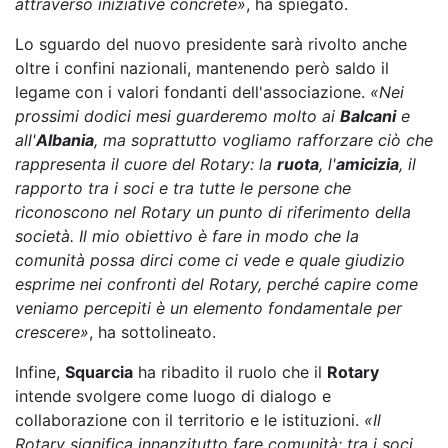
attraverso iniziative concrete»
, ha spiegato.
Lo sguardo del nuovo presidente sarà rivolto anche
oltre i confini nazionali, mantenendo però saldo il
legame con i valori fondanti dell'associazione.
«Nei
prossimi dodici mesi guarderemo molto ai
Balcani
e
all'
Albania
, ma soprattutto vogliamo rafforzare ciò che
rappresenta il cuore del Rotary: la
ruota
, l'
amicizia
, il
rapporto tra i soci e tra tutte le persone che
riconoscono nel Rotary un punto di riferimento della
società. Il mio obiettivo è fare in modo che la
comunità possa dirci come ci vede e quale giudizio
esprime nei confronti del Rotary, perché capire come
veniamo percepiti è un elemento fondamentale per
crescere»
, ha sottolineato.
Infine,
Squarcia
ha ribadito il ruolo che il
Rotary
intende svolgere come luogo di dialogo e
collaborazione con il territorio e le istituzioni.
«Il
Rotary significa innanzitutto fare comunità: tra i soci,