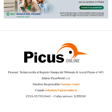
Picusnet. Testata iscritta al Registro Stampa del Tribunale di Ascoli Piceno n°485.
Editore PicenWorld s.r.l.
Gaetano Amici
Direttore Responsabile
redazione@picusonline.it
Contatti
P.IVA 02170210443 – Codice univoco: X2PH38J