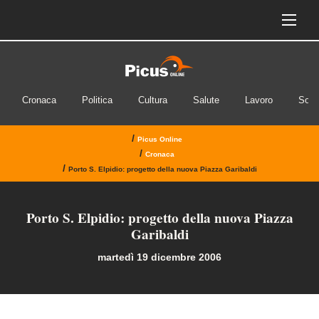
INVIA IL MESSAGGIO
Cronaca
Politica
Cultura
Salute
Lavoro
Soci
/
Picus Online
/
Cronaca
/
Porto S. Elpidio: progetto della nuova Piazza Garibaldi
Porto S. Elpidio: progetto della nuova Piazza
Garibaldi
martedì 19 dicembre 2006