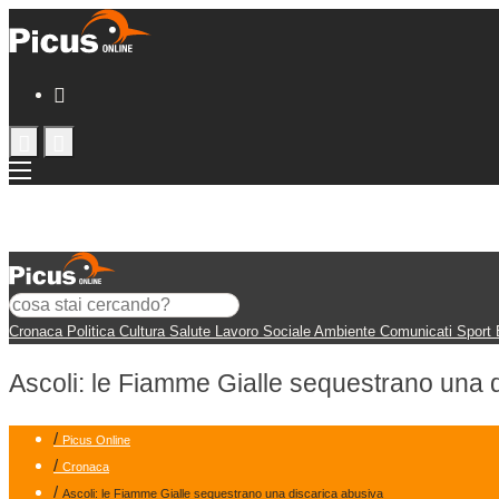
Cronaca
Politica
Cultura
Salute
Lavoro
Sociale
Ambiente
Comunicati
Sport
Ascoli: le Fiamme Gialle sequestrano una 
/
Picus Online
/
Cronaca
/
Ascoli: le Fiamme Gialle sequestrano una discarica abusiva