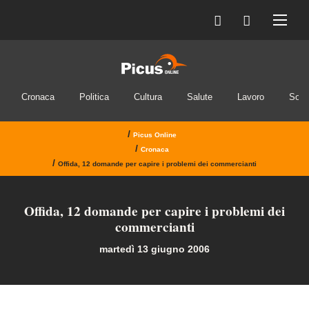
INVIA IL MESSAGGIO
Cronaca
Politica
Cultura
Salute
Lavoro
Soci
/
Picus Online
/
Cronaca
/
Offida, 12 domande per capire i problemi dei commercianti
Offida, 12 domande per capire i problemi dei
commercianti
martedì 13 giugno 2006